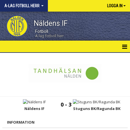
A-LAG FOTBOLL HERR
LOGGA IN
Näldens IF
Fotboll
A-lag fotboll herr
HERRAR HEM
NYHETER
KALENDER
MATCHER
0 - 3
TRUPPEN
Näldens IF
Stuguns BK/Ragunda BK
INFORMATION