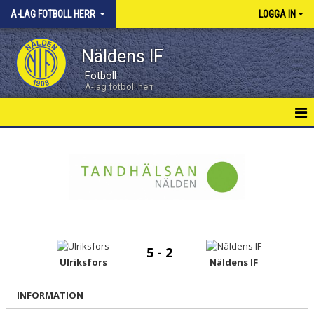
A-LAG FOTBOLL HERR
LOGGA IN
Näldens IF
Fotboll
A-lag fotboll herr
HERRAR HEM
NYHETER
KALENDER
MATCHER
5 - 2
TRUPPEN
Ulriksfors
Näldens IF
INFORMATION