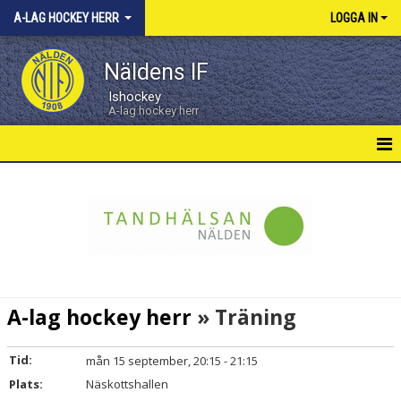
A-LAG HOCKEY HERR
LOGGA IN
Näldens IF
Ishockey
A-lag hockey herr
HERRAR HEM
NYHETER
KALENDER
MATCHER
A-lag hockey herr
» Träning
TRUPPEN
Tid:
mån 15 september, 20:15 - 21:15
DOKUMENT
Plats:
Näskottshallen