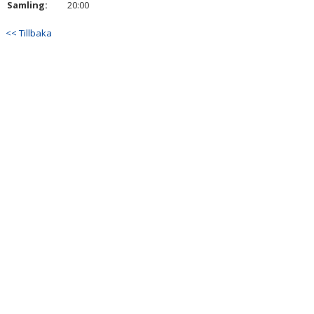
Samling:
20:00
KONTAKT
<< Tillbaka
TABELL