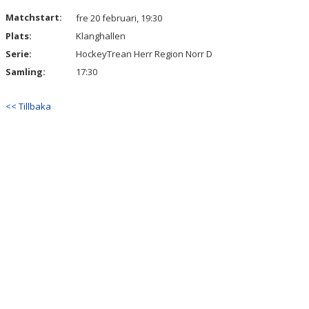
KONTAKT
Matchstart:
fre 20 februari, 19:30
Plats:
Klanghallen
TABELL
Serie:
HockeyTrean Herr Region Norr D
Samling:
17:30
<< Tillbaka