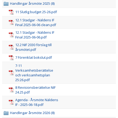
Handlingar årsmöte 2025 (8)
DOKUMENT
11 Slutlig budget 25-26.pdf
SPONSORER
12.1 Stadgar - Näldens IF
Final 2025-06-06 clean.pdf
OM FÖRENINGEN
12.1 Stadgar - Näldens IF
Final 2025-06-06.pdf
EVENT
12.2 NIF 2030 förslag till
årsmötet.pdf
UTHYRNING
7 Förenklat bokslut.pdf
7-11
Verksamhetsberättelse
och verksamhetsplan
25:26.pdf
8 Revisionsberättelse NIF
24.25.pdf
Agenda - Årsmöte Näldens
IF - 2025-06-18.pdf
Handlingar årsmöte 2026 (8)