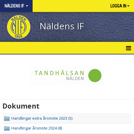
NÄLDENS IF
LOGGA IN
Näldens IF
START
IB WINTHERS MINNESFOND
KONTAKT
MEDLEMSKAP
Dokument
KALENDER
Handlingar extra årsmöte 2023 (5)
MATCHER
Handlingar årsmöte 2024 (8)