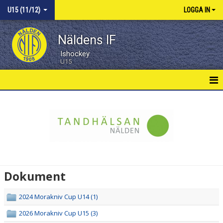
U15 (11/12)
LOGGA IN
Näldens IF
Ishockey
U15
U15 HEM
NYHETER
KALENDER
MATCHER
Dokument
TRUPPEN
2024 Morakniv Cup U14 (1)
DOKUMENT
2026 Morakniv Cup U15 (3)