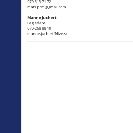
070-315 71 72
mats.pcm@gmail.com
Manne Juchert
Lagledare
070-268 88 19
manne.juchert@live.se