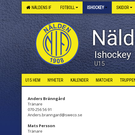
NÄLDENS IF
FOTBOLL
ISHOCKEY
SKIDOR
Näld
Ishockey
U15
U15 HEM
NYHETER
KALENDER
MATCHER
TRUPPE
Anders Bränngård
Tränare
070-256 56 91
Anders.branngard@sweco.se
Mats Persson
Tränare