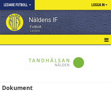
LEDARE FOTBOLL
LOGGA IN
Näldens IF
Fotboll
Ledare
LEDARE HEM
NYHETER
LEDARNA
DOKUMENT
Dokument