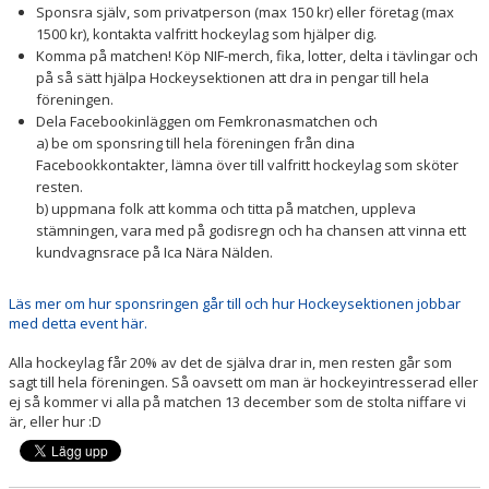
Sponsra själv, som privatperson (max 150 kr) eller företag (max
1500 kr), kontakta valfritt hockeylag som hjälper dig.
Komma på matchen! Köp NIF-merch, fika, lotter, delta i tävlingar och
på så sätt hjälpa Hockeysektionen att dra in pengar till hela
föreningen.
Dela Facebookinläggen om Femkronasmatchen och
a) be om sponsring till hela föreningen från dina
Facebookkontakter, lämna över till valfritt hockeylag som sköter
resten.
b) uppmana folk att komma och titta på matchen, uppleva
stämningen, vara med på godisregn och ha chansen att vinna ett
kundvagnsrace på Ica Nära Nälden.
Läs mer om hur sponsringen går till och hur Hockeysektionen jobbar
med detta event här.
Alla hockeylag får 20% av det de själva drar in, men resten går som
sagt till hela föreningen. Så oavsett om man är hockeyintresserad eller
ej så kommer vi alla på matchen 13 december som de stolta niffare vi
är, eller hur :D