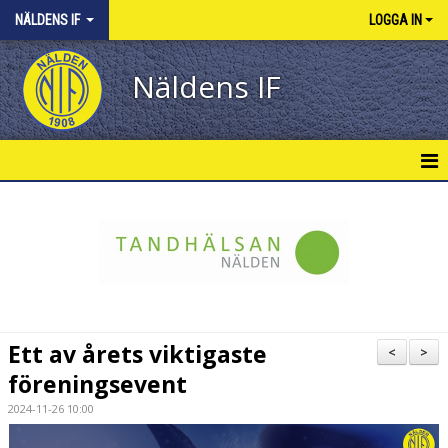
NÄLDENS IF
LOGGA IN
Näldens IF
START
IB WINTHERS MINNESFOND
KONTAKT
MEDLEMSKAP
Ett av årets viktigaste
<
>
föreningsevent
KALENDER
2024-11-26 10:00
MATCHER