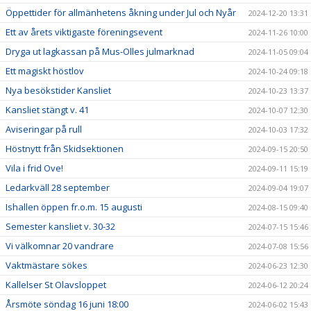
Öppettider för allmänhetens åkning under Jul och Nyår
2024-12-20 13:31
Ett av årets viktigaste föreningsevent
2024-11-26 10:00
Dryga ut lagkassan på Mus-Olles julmarknad
2024-11-05 09:04
Ett magiskt höstlov
2024-10-24 09:18
Nya besökstider Kansliet
2024-10-23 13:37
Kansliet stängt v. 41
2024-10-07 12:30
Aviseringar på rull
2024-10-03 17:32
Höstnytt från Skidsektionen
2024-09-15 20:50
Vila i frid Ove!
2024-09-11 15:19
Ledarkväll 28 september
2024-09-04 19:07
Ishallen öppen fr.o.m. 15 augusti
2024-08-15 09:40
Semester kansliet v. 30-32
2024-07-15 15:46
Vi välkomnar 20 vandrare
2024-07-08 15:56
Vaktmästare sökes
2024-06-23 12:30
Kallelser St Olavsloppet
2024-06-12 20:24
Årsmöte söndag 16 juni 18:00
2024-06-02 15:43