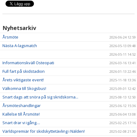
DOKUMENT
SPONSORER
Nyhetsarkiv
OM FÖRENINGEN
Årsmöte
2026-06-24 12:59
EVENT
Nästa A-lagsmatch
2026-05-13 09:48
2026-05-11 14:52
UTHYRNING
Informationskväll Osteopati
2026-03-16 13:41
Full fart på skidstadion
2026-01-13 22:46
Årets viktigaste event!
2025-11-18 13:36
Välkomna till Skogsbus!
2025-09-01 12:42
Snart dags att snöra på sig skridskorna...
2025-08-13 12:50
Årsmöteshandlingar
2025-06-12 15:36
Kallelse till Årsmöte!
2025-06-04 13:08
Snart drar vi igång....
2025-02-25 17:16
Världspremiär för skidskyttetävling i Nälden!
2025-02-08 21:30