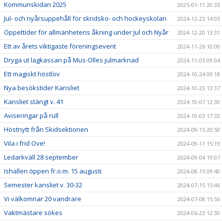
Kommunskidan 2025
2025-01-11 20:33
Jul- och nyårsuppehåll för skridsko- och hockeyskolan
2024-12-23 14:03
Öppettider för allmänhetens åkning under Jul och Nyår
2024-12-20 13:31
Ett av årets viktigaste föreningsevent
2024-11-26 10:00
Dryga ut lagkassan på Mus-Olles julmarknad
2024-11-05 09:04
Ett magiskt höstlov
2024-10-24 09:18
Nya besökstider Kansliet
2024-10-23 13:37
Kansliet stängt v. 41
2024-10-07 12:30
Aviseringar på rull
2024-10-03 17:32
Höstnytt från Skidsektionen
2024-09-15 20:50
Vila i frid Ove!
2024-09-11 15:19
Ledarkväll 28 september
2024-09-04 19:07
Ishallen öppen fr.o.m. 15 augusti
2024-08-15 09:40
Semester kansliet v. 30-32
2024-07-15 15:46
Vi välkomnar 20 vandrare
2024-07-08 15:56
Vaktmästare sökes
2024-06-23 12:30