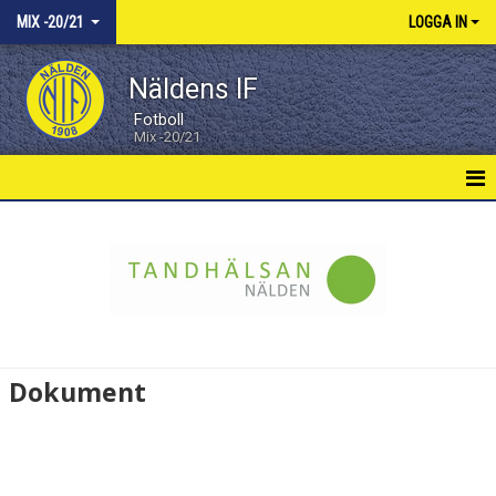
MIX -20/21
LOGGA IN
Näldens IF
Fotboll
Mix -20/21
HEM
NYHETER
KALENDER
MATCHER
Dokument
TRUPPEN
BILDGALLERI