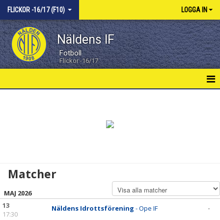
FLICKOR -16/17 (F10)
LOGGA IN
Näldens IF
Fotboll
Flickor -16/17
F16/17 HEM
NYHETER
KALENDER
MATCHER
Matcher
TRUPPEN
MAJ 2026
DOKUMENT
13
Näldens Idrottsförening
- Ope IF
-
17:30