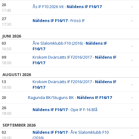
20
Ås IF F10 2026 Vit -
Näldens IF F16/17
-
17:45
27
Näldens IF F16/17
- Frösö IF
-
17:30
JUNI 2026
03
Åre Slalomklubb F10 (2016) -
Näldens IF
-
16:50
F16/17
09
Krokom Dvärsätts IF F2016/2017 -
Näldens IF
-
18:00
F16/17
AUGUSTI 2026
13
Krokom Dvärsätts IF F2016/2017 -
Näldens IF
-
18:00
F16/17
20
Ragunda BK/Stuguns BK -
Näldens IF F16/17
-
26
Näldens IF F16/17
- Ope IF F-16 Blå
-
18:00
SEPTEMBER 2026
02
Näldens IF F16/17
- Åre Slalomklubb F10
-
18:00
(2016)